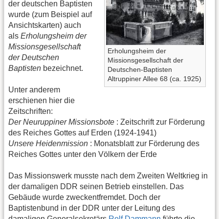
der deutschen Baptisten
wurde (zum Beispiel auf
Ansichtskarten) auch
als
Erholungsheim der
Missionsgesellschaft
Erholungsheim der
der Deutschen
Missionsgesellschaft der
Baptisten
bezeichnet.
Deutschen-Baptisten
Altruppiner Allee 68 (ca. 1925)
Unter anderem
erschienen hier die
Zeitschriften:
Der Neuruppiner Missionsbote
: Zeitschrift zur Förderung
des Reiches Gottes auf Erden (1924-1941)
Unsere Heidenmission
: Monatsblatt zur Förderung des
Reiches Gottes unter den Völkern der Erde
Das Missionswerk musste nach dem Zweiten Weltkrieg in
der damaligen DDR seinen Betrieb einstellen. Das
Gebäude wurde zweckentfremdet. Doch der
Baptistenbund in der DDR unter der Leitung des
damaligen Generalsekretärs
Rolf Dammann
führte die