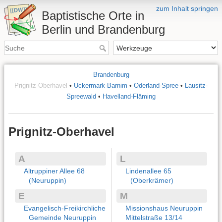
zum Inhalt springen
Baptistische Orte in
Berlin und Brandenburg
Brandenburg
Prignitz-Oberhavel
•
Uckermark-Barnim
•
Oderland-Spree
•
Lausitz-
Spreewald
•
Havelland-Fläming
Prignitz-Oberhavel
A
L
Altruppiner Allee 68
Lindenallee 65
(Neuruppin)
(Oberkrämer)
E
M
Evangelisch-Freikirchliche
Missionshaus Neuruppin
Gemeinde Neuruppin
Mittelstraße 13/14