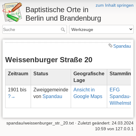
zum Inhalt springen
Baptistische Orte in
Berlin und Brandenburg
Spandau
Weissenburger Straße 20
Zeitraum
Status
Geografische
Stammlinie
Lage
1901 bis
Zweiggemeinde
Ansicht in
EFG
?→
von
Spandau
Google Maps
Spandau-
Wilhelmstad
spandau/weissenburger_str._20.txt
· Zuletzt geändert: 24.03.2024
10:59 von
127.0.0.1